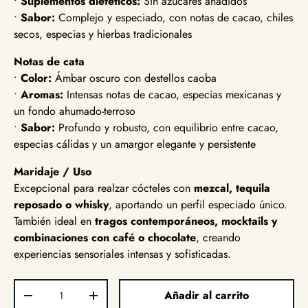
•
Suplementos dietéticos:
Sin azúcares añadidos
•
Sabor:
Complejo y especiado, con notas de cacao, chiles
secos, especias y hierbas tradicionales
Notas de cata
•
Color:
Ámbar oscuro con destellos caoba
•
Aromas:
Intensas notas de cacao, especias mexicanas y
un fondo ahumado-terroso
•
Sabor:
Profundo y robusto, con equilibrio entre cacao,
especias cálidas y un amargor elegante y persistente
Maridaje / Uso
Excepcional para realzar cócteles con
mezcal, tequila
reposado o whisky
, aportando un perfil especiado único.
También ideal en
tragos contemporáneos, mocktails y
combinaciones con café o chocolate
, creando
experiencias sensoriales intensas y sofisticadas.
Cant.
Añadir al carrito
Disminuir cantidad
Aumentar la cantidad