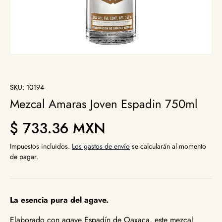
SKU:
10194
Mezcal Amaras Joven Espadin 750ml
Precio normal
$ 733.36 MXN
Impuestos incluidos.
Los gastos de envío
se calcularán al momento
de pagar.
La esencia pura del agave.
Elaborado con agave Espadín de Oaxaca, este mezcal