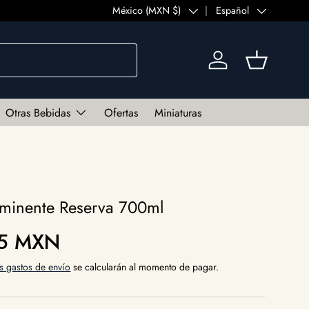
País/Región
México (MXN $)
Idioma
Español
Iniciar sesión
Cesta
Otras Bebidas
Ofertas
Miniaturas
minente Reserva 700ml
al
55 MXN
s gastos de envío
se calcularán al momento de pagar.