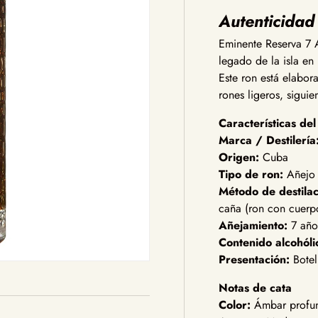
Autenticidad
Eminente Reserva 7 
legado de la isla en
Este ron está elabor
rones ligeros, sigui
Características de
Marca / Destilería
Origen:
Cuba
Tipo de ron:
Añejo
Método de destilac
caña (ron con cuerp
Añejamiento:
7 años
Contenido alcohóli
Presentación:
Botel
Notas de cata
Color:
Ámbar profun