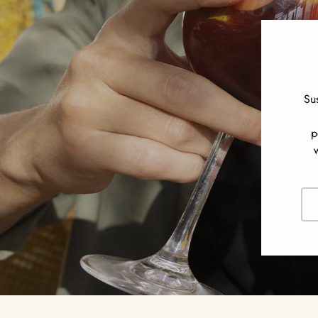
Su
p
Cor