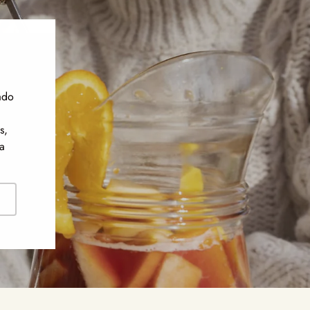
ado
s,
a
ribirse