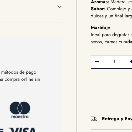
Aromas:
Madera, caf
Sabor:
Complejo y e
dulces y un final la
Maridaje
Ideal para degustar 
secos, carnes curad
Cant.
Disminuir cantida
os métodos de pago
una compra online sin
Entrega y Env