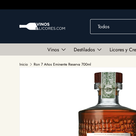
Ir al contenido
Buscar
Tipo de producto
Todos
Vinos
Destilados
Licores y Cr
Inicio
Ron 7 Años Eminente Reserva 700ml
Ir directamente a la información del producto