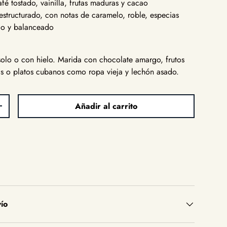
é tostado, vainilla, frutas maduras y cacao
structurado, con notas de caramelo, roble, especias
rgo y balanceado
solo o con hielo. Marida con chocolate amargo, frutos
as o platos cubanos como ropa vieja y lechón asado.
Añadir al carrito
d
Aumentar la cantidad
ío