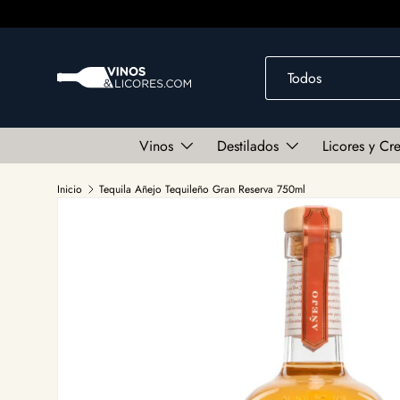
Ir al contenido
Buscar
Tipo de producto
Todos
Vinos
Destilados
Licores y Cr
Inicio
Tequila Añejo Tequileño Gran Reserva 750ml
Ir directamente a la información del producto