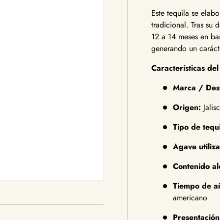
Este tequila se elab
tradicional. Tras su
12 a 14 meses en ba
generando un caráct
Características de
Marca / Dest
Origen:
Jalis
Tipo de tequi
Agave utiliz
Contenido al
Tiempo de a
americano
Presentación