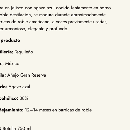
ora en Jalisco con agave azul cocido lentamente en horno
 doble destilación, se madura durante aproximadamente
rricas de roble americano, a veces previamente usadas,
er armonioso, elegante y profundo.
l producto
ilería:
Tequileño
co, México
la:
Añejo Gran Reserva
ado:
Agave azul
cohólico:
38%
ñejamiento:
12–14 meses en barricas de roble
:
Botella 750 ml