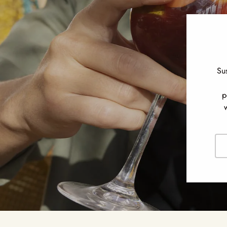
Su
p
Cor