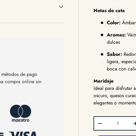
Notas de cata
Color:
Ámbar m
Aromas:
Vain
dulces
Sabor:
Redond
ligera, espec
boca con cali
os métodos de pago
Maridaje
una compra online sin
Ideal para disfrutar
oscuro, quesos curad
elegantes o momento
Cant.
Disminuir cantida