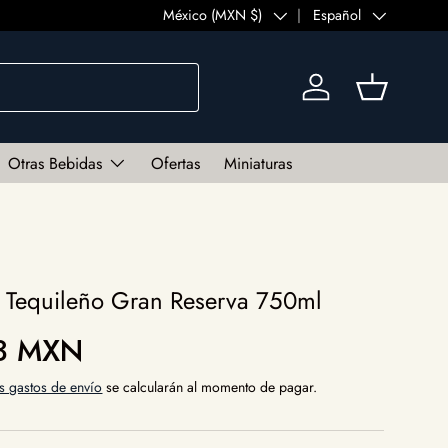
País/Región
México (MXN $)
Idioma
Español
Iniciar sesión
Cesta
Otras Bebidas
Ofertas
Miniaturas
o Tequileño Gran Reserva 750ml
al
13 MXN
s gastos de envío
se calcularán al momento de pagar.