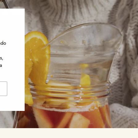
ado
s,
a
ribirse