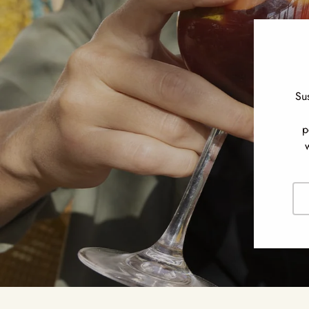
Su
p
Cor