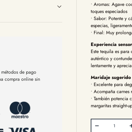
• Aromas: Agave coci
toques especiados
• Sabor: Potente y c
especias, ligeramen
• Final: Muy prolong
Experiencia sensor
Este tequila es para
auténtico y contunde
lentamente y aprecia
os métodos de pago
Maridaje sugerido
una compra online sin
• Excelente para deg
• Acompaña carnes r
• También potencia 
margaritas straight-u
Cant.
Disminuir cantida