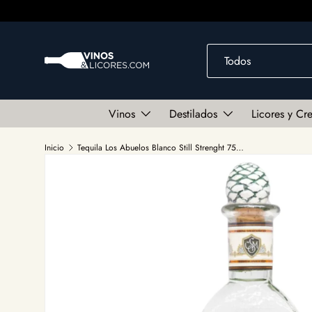
Ir al contenido
Buscar
Tipo de producto
Todos
Vinos
Destilados
Licores y Cr
Inicio
Tequila Los Abuelos Blanco Still Strenght 750ml
Ir directamente a la información del producto