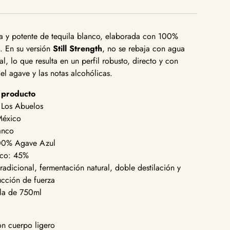
sa y potente de tequila blanco, elaborada con 100%
o. En su versión
Still Strength
, no se rebaja con agua
nal, lo que resulta en un perfil robusto, directo y con
l agave y las notas alcohólicas.
l producto
: Los Abuelos
México
lanco
 100% Agave Azul
ico: 45%
radicional, fermentación natural, doble destilación y
ucción de fuerza
lla de 750ml
con cuerpo ligero