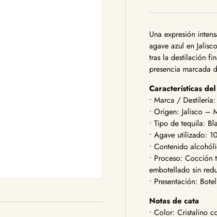
Una expresión inten
agave azul en Jalisc
tras la destilación fi
presencia marcada de
Características de
• Marca / Destilería
• Origen: Jalisco – 
• Tipo de tequila: B
• Agave utilizado:
• Contenido alcohól
• Proceso: Cocción t
embotellado sin red
• Presentación: Bote
Notas de cata
• Color: Cristalino 