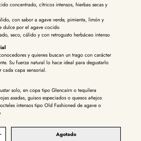
do concentrado, cítricos intensos, hierbas secas y
álido, con sabor a agave verde, pimienta, limón y
te dulce por el agave cocido
ado, seco, cálido y con retrogusto herbáceo intenso
ial
 conocedores y quienes buscan un trago con carácter
nte. Su fuerza natural lo hace ideal para degustarlo
r cada capa sensorial.
ustar solo, en copa tipo Glencairn o tequilera
ojas asadas, guisos especiados o quesos añejos
cocteles intensos tipo Old Fashioned de agave o
p
Agotado
d
Aumentar la cantidad