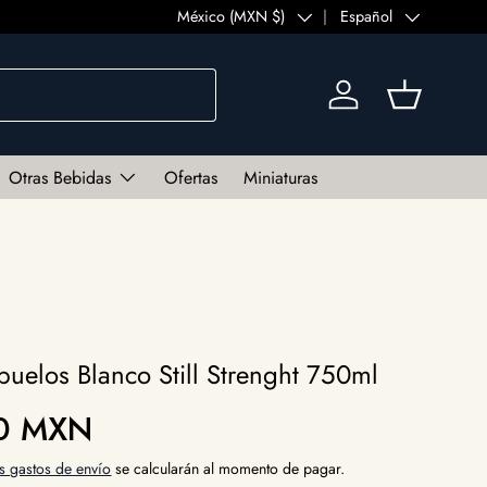
País/Región
México (MXN $)
Idioma
Español
Iniciar sesión
Cesta
Otras Bebidas
Ofertas
Miniaturas
buelos Blanco Still Strenght 750ml
al
90 MXN
s gastos de envío
se calcularán al momento de pagar.