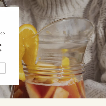
ado
s,
a
ribirse