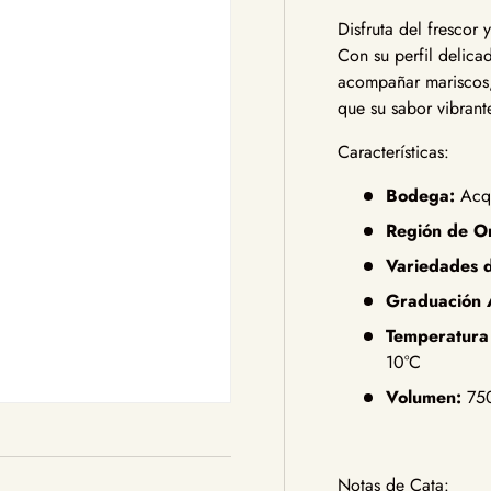
Disfruta del frescor
Con su perfil delicad
acompañar mariscos, 
que su sabor vibrant
Características:
Bodega:
Acqu
Región de O
Variedades 
Graduación A
Temperatura
10°C
Volumen:
75
Notas de Cata: