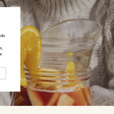
ado
s,
a
ribirse