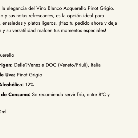
 y la elegancia del Vino Blanco Acquerello Pinot Grigio.
o y sus notas refrescantes, es la opción ideal para
ensaladas y platos ligeros. ¡Haz tu pedido ahora y deja
e y su versatilidad realcen tus momentos especiales!
erello
rigen:
Delle?Venezie DOC (Veneto/Friuli), Italia
de Uva:
Pinot Grigio
lcohólica:
12%
 de Consumo:
Se recomienda servir frío, entre 8°C y
0ml