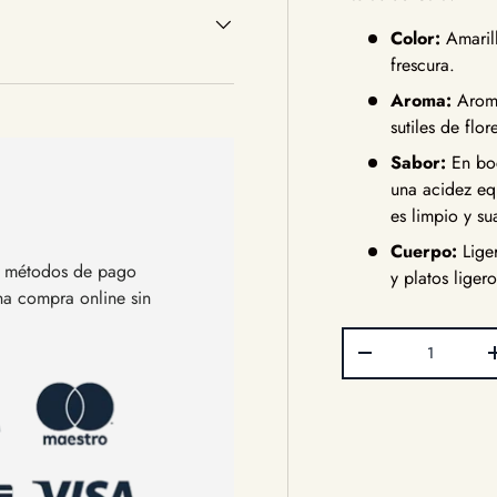
Color:
Amarill
frescura.
Aroma:
Aroma
sutiles de flo
Sabor:
En boc
una acidez equ
es limpio y su
Cuerpo:
Liger
os métodos de pago
y platos liger
una compra online sin
Cant.
Disminuir cantida