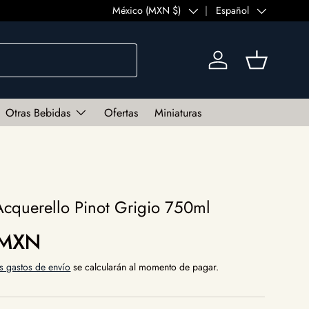
País/Región
México (MXN $)
Idioma
Español
Iniciar sesión
Cesta
Otras Bebidas
Ofertas
Miniaturas
Acquerello Pinot Grigio 750ml
al
 MXN
s gastos de envío
se calcularán al momento de pagar.