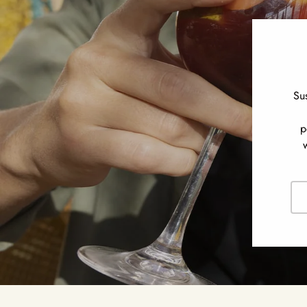
Su
p
Cor