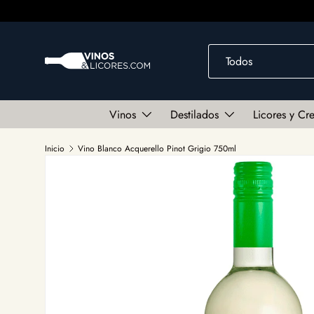
Ir al contenido
Buscar
Tipo de producto
Todos
Vinos
Destilados
Licores y Cr
Inicio
Vino Blanco Acquerello Pinot Grigio 750ml
Ir directamente a la información del producto