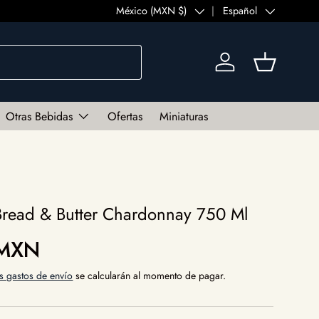
País/Región
México (MXN $)
Idioma
Español
Iniciar sesión
Cesta
Otras Bebidas
Ofertas
Miniaturas
Bread & Butter Chardonnay 750 Ml
al
 MXN
s gastos de envío
se calcularán al momento de pagar.