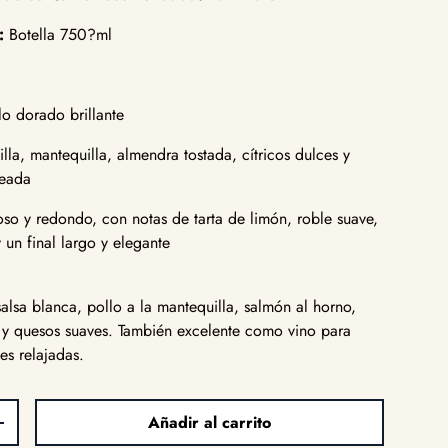
:
Botella 750?ml
o dorado brillante
lla, mantequilla, almendra tostada, cítricos dulces y
eada
o y redondo, con notas de tarta de limón, roble suave,
 un final largo y elegante
salsa blanca, pollo a la mantequilla, salmón al horno,
s y quesos suaves. También excelente como vino para
es relajadas.
Añadir al carrito
d
Aumentar la cantidad