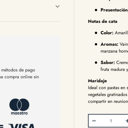
Presentación
Notas de cata
Color:
Amarill
Aromas:
Vaini
manzana horn
Sabor:
Cremos
fruta madura y
os métodos de pago
una compra online sin
Maridaje
Ideal con pastas en 
vegetales gratinado
compartir en reunion
Cant.
Disminuir cantida