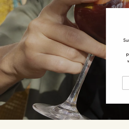
Su
p
Cor