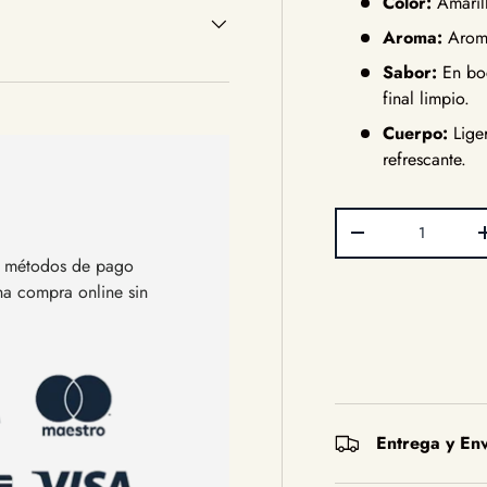
Color:
Amarill
Aroma:
Aroma
Sabor:
En boc
final limpio.
Cuerpo:
Liger
refrescante.
Cant.
Disminuir cantida
os métodos de pago
una compra online sin
Entrega y Env