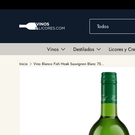
Ir al contenido
Buscar
Tipo de producto
Todos
Vinos
Destilados
Licores y Cr
Inicio
Vino Blanco Fish Hoek Sauvignon Blanc 750ml
Ir directamente a la información del producto