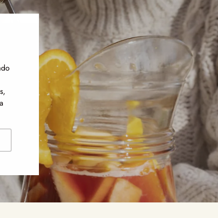
ado
s,
a
ribirse