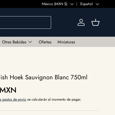
País/Región
México (MXN $)
Idioma
Español
Iniciar sesión
Cesta
Otras Bebidas
Ofertas
Miniaturas
Fish Hoek Sauvignon Blanc 750ml
al
 MXN
s gastos de envío
se calcularán al momento de pagar.