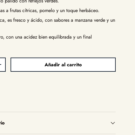
o pálido con reflejos verdes.
s a frutas cítricas, pomelo y un toque herbáceo.
a, es fresco y ácido, con sabores a manzana verde y un
o, con una acidez bien equilibrada y un final
Añadir al carrito
d
Aumentar la cantidad
ío