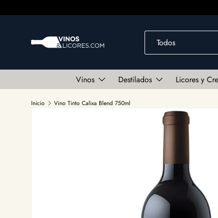
Ir al contenido
Buscar
Tipo de producto
Todos
Vinos
Destilados
Licores y Cr
Inicio
Vino Tinto Calixa Blend 750ml
Ir directamente a la información del producto