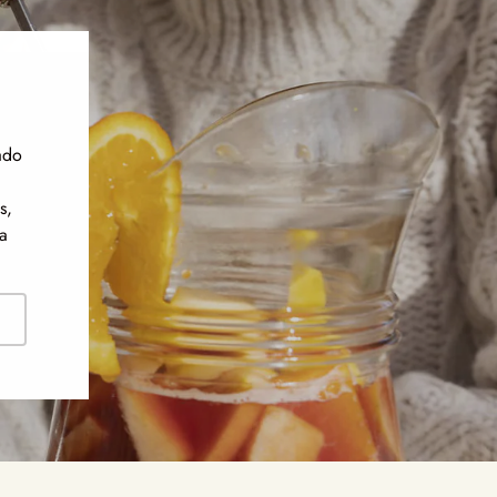
ado
s,
a
ribirse