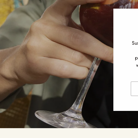
Su
p
Cor