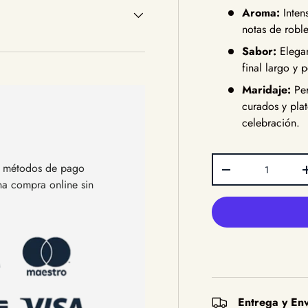
Aroma:
Inten
notas de roble
Sabor:
Elegan
final largo y p
Maridaje:
Per
curados y pla
celebración.
Cant.
os métodos de pago
Disminuir cantida
una compra online sin
Entrega y Env