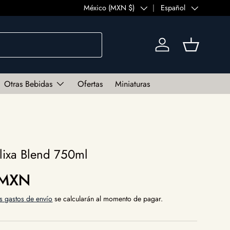
País/Región
México (MXN $)
Idioma
Español
Iniciar sesión
Cesta
Otras Bebidas
Ofertas
Miniaturas
lixa Blend 750ml
al
 MXN
s gastos de envío
se calcularán al momento de pagar.