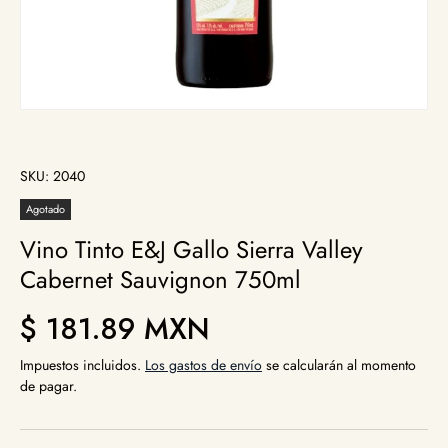
SKU:
2040
Agotado
Vino Tinto E&J Gallo Sierra Valley
Cabernet Sauvignon 750ml
Precio normal
$ 181.89 MXN
Impuestos incluidos.
Los gastos de envío
se calcularán al momento
de pagar.