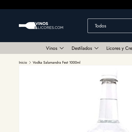
Ir al contenido
Buscar
Tipo de producto
Todos
Vinos
Destilados
Licores y Cr
Inicio
Vodka Salamandra Fest 1000ml
Ir directamente a la información del producto