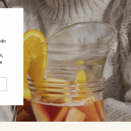
ado
s,
a
ribirse