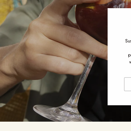
Su
p
Cor