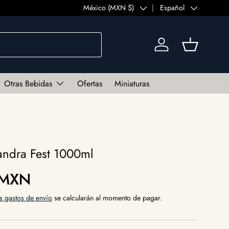
País/Región
México (MXN $)
Idioma
Español
Iniciar sesión
Cesta
Otras Bebidas
Ofertas
Miniaturas
ndra Fest 1000ml
al
 MXN
s gastos de envío
se calcularán al momento de pagar.